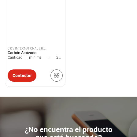
C & V INTERNATIONAL S.R.L.
Carbón Activado
Cantidad mínima :
200
Kilogramo(s)
Contactar
¿No encuentra el producto