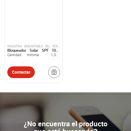
INDUSTRIA DESCARTABLE DEL PERU
Bloqueador Solar SPF 100+
S.A.C.
Salvy Natural en Tubo por 100g
Cantidad mínima :
1,000
Unidad(es)
Contactar
¿No encuentra el producto