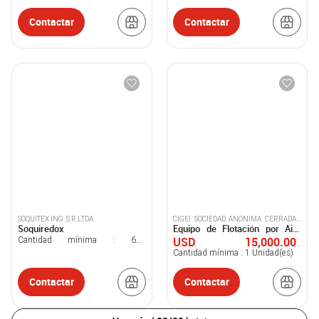
Contactar
Contactar
SOQUITEX ING. S.R.LTDA
CIGEI SOCIEDAD ANONIMA CERRADA -
Soquiredox
Equipo de Flotación por Aire
CIGEI S.A.C.
Disuelto (DAF)
USD 15,000.00-
Cantidad mínima :
600
Kilogramo(s)
100,000.00
Cantidad mínima :
1
Unidad(es)
/ Unidad(es)
Contactar
Contactar