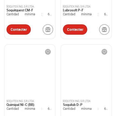
SOQUITEX ING. S.R.LTDA
SOQUITEX ING. S.R.LTDA
Soquitquest CM-F
Lubrosoft P-F
Cantidad mínima :
600
Cantidad mínima :
600
Kilogramo(s)
Kilogramo(s)
Contactar
Contactar
SOQUITEX ING. S.R.LTDA
SOQUITEX ING. S.R.LTDA
Quimipal NI-C (BB)
Soquilub D-P
Cantidad mínima :
600
Cantidad mínima :
600
Kilogramo(s)
Kilogramo(s)