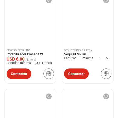
BIOSERVICE SRLTDA
SOQUITEX ING. S.R.LTDA
Potabilizador Biosanit W
Soquisil M-14E
USD 6.00
Cantidad mínima :
600
/ Litro(s)
Kilogramo(s)
Cantidad mínima :
1,000
Litro(s)
Contactar
Contactar