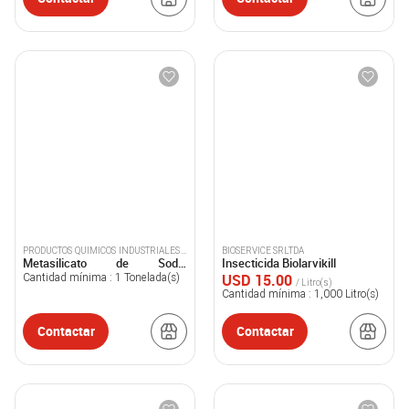
PRODUCTOS QUIMICOS INDUSTRIALES S
BIOSERVICE SRLTDA
Metasilicato de Sodio
Insecticida Biolarvikill
A
Pentahidratado
USD 15.00
Cantidad mínima :
1
Tonelada(s)
/ Litro(s)
Cantidad mínima :
1,000
Litro(s)
Contactar
Contactar