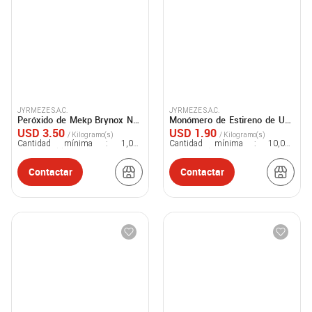
JYRMEZE S.A.C.
JYRMEZE S.A.C.
Peróxido de Mekp Brynox N38
Monómero de Estireno de Uso
Bidón de 25kg.
Industrial en Cilindro de 190kg.
USD 3.50
USD 1.90
/ Kilogramo(s)
/ Kilogramo(s)
Cantidad mínima :
1,000
Cantidad mínima :
10,000
Kilogramo(s)
Kilogramo(s)
Contactar
Contactar