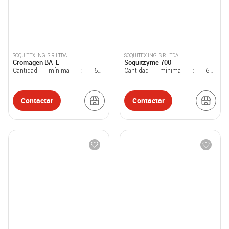
SOQUITEX ING. S.R.LTDA
SOQUITEX ING. S.R.LTDA
Cromagen BA-L
Soquitzyme 700
Cantidad mínima :
600
Cantidad mínima :
600
Kilogramo(s)
Kilogramo(s)
Contactar
Contactar