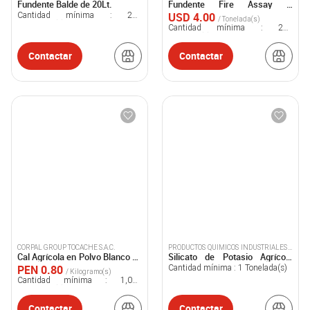
Fundente Balde de 20Lt.
Fundente Fire Assay –
ABIERTA
Compuesto a Base de
USD 4.00
Cantidad mínima :
200
/ Tonelada(s)
Monoxido de Plomo o Litargio
Kilogramo(s)
Cantidad mínima :
250
Tonelada(s)
Contactar
Contactar
CORPAL GROUP TOCACHE S.A.C.
PRODUCTOS QUIMICOS INDUSTRIALES S
Cal Agrícola en Polvo Blanco en
Silicato de Potasio Agrícola
A
Saco de 25 Kilos
Forzasil-K
PEN 0.80
Cantidad mínima :
1
Tonelada(s)
/ Kilogramo(s)
Cantidad mínima :
1,000
Kilogramo(s)
Contactar
Contactar